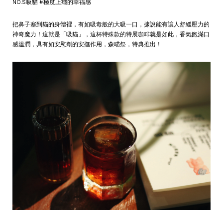
NO.S吸貓 #極度上癮的幸福感
把鼻子塞到貓的身體裡，有如吸毒般的大吸一口，據說能有讓人舒緩壓力的
神奇魔力！這就是「吸貓」，這杯特殊款的特展咖啡就是如此，香氣飽滿口
感溫潤，具有如安慰劑的安撫作用，森喵祭，特典推出！