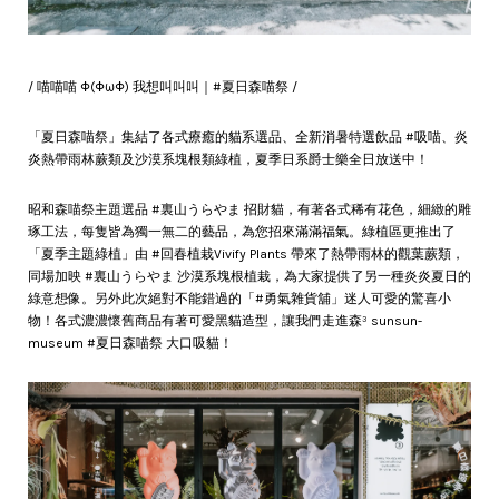
/ 喵喵喵 Φ(ΦωΦ) 我想叫叫叫｜#夏日森喵祭 /
「夏日森喵祭」集結了各式療癒的貓系選品、全新消暑特選飲品 #吸喵、炎
炎熱帶雨林蕨類及沙漠系塊根類綠植，夏季日系爵士樂全日放送中！
昭和森喵祭主題選品 #裏山うらやま 招財貓，有著各式稀有花色，細緻的雕
琢工法，每隻皆為獨一無二的藝品，為您招來滿滿福氣。綠植區更推出了
「夏季主題綠植」由 #回春植栽Vivify Plants 帶來了熱帶雨林的觀葉蕨類，
同場加映 #裏山うらやま 沙漠系塊根植栽，為大家提供了另一種炎炎夏日的
綠意想像。另外此次絕對不能錯過的「#勇氣雜貨舖」迷人可愛的驚喜小
物！各式濃濃懷舊商品有著可愛黑貓造型，讓我們走進森³ sunsun-
museum #夏日森喵祭 大口吸貓！