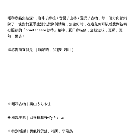
昭和森貓集結森³，咖啡 / 綠植 / 音樂 / 山林 / 選品 / 古物，每一個方向都鋪
陳了一塊對於夏季生活的想像與情境，無論何時，在這兒你可以感受到被精
心照顧的「omotenashi 款待」精神，夏日森喵祭，全新滋味，更黏、更
熱、更夯！
這感覺簡直就是 （ 喵喵喵，我想叫叫叫 ）
_
✤ 昭和古物｜裏山うらやま
✤ 植栽主題｜回春植栽Vivify Plants
✤ 特別感謝｜勇氣雜貨舖、福田、李君慈