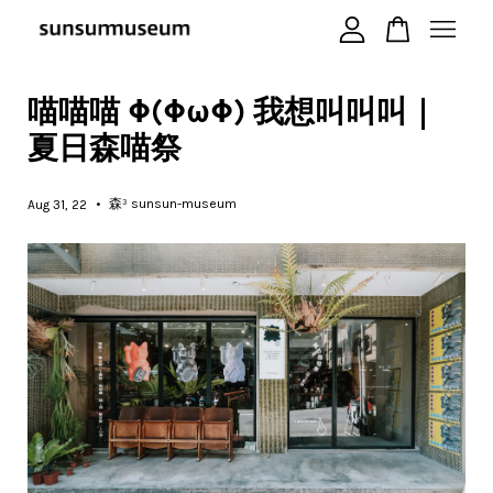
喵喵喵 Φ(ΦωΦ) 我想叫叫叫｜
您的購物車目前還是空的。
夏日森喵祭
繼續購物
•
森³ sunsun-museum
Aug 31, 22