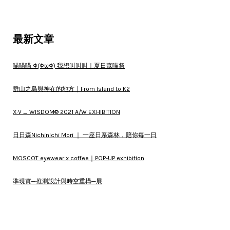
最新文章
喵喵喵 Φ(ΦωΦ) 我想叫叫叫｜夏日森喵祭
群山之島與神在的地方｜From Island to K2
X·V _ WISDOM® 2021 A/W EXHIBITION
日日森Nichinichi Mori ｜ 一座日系森林，陪你每一日
MOSCOT eyewear x coffee｜POP-UP exhibition
準現實─推測設計與時空重構─展