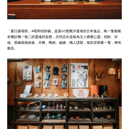
「夏日森喵祭」#昭和招財貓，超過50隻飄洋過海的日本逸品，每一隻都擁
有屬於獨一無二的靈魂與姿態，共同志向是能為主人療癒心靈，招財、祈
福、善緣樣樣俱備，木雕、陶燒、磁繪，職人謹製，每款皆限量一隻，稀有
難見。