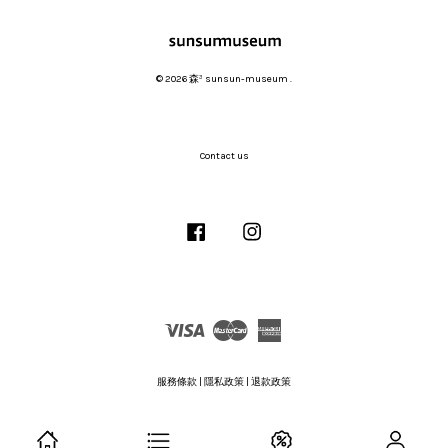
© 2026 森³ sunsun-museum .
Contact us
Facebook
Instagram
Visa
Master
American
Express
服務條款
|
隱私政策
|
退款政策