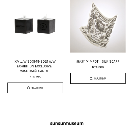
X·V _ WISDOM® 2021 A/W
森³君 ✕ MFDT｜SILK SCARF
EXHIBITION EXCLUSIVE |
NT$ 880
WISDOM③ CANDLE
NT$ 980
加入購物車
加入購物車