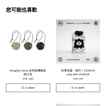
您可能也喜歡
Naughty Camp 多用途機能收
好事花森・御守｜SUNSUN
納小包
play with HUAHUA
NT$ 1,380
NT$ 299
加入購物車
加入購物車