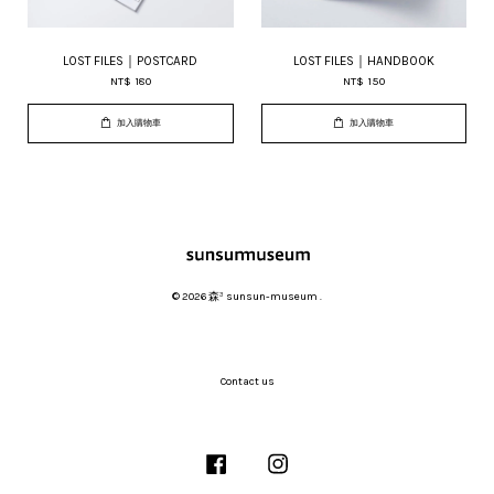
LOST FILES｜POSTCARD
LOST FILES｜HANDBOOK
NT$ 180
NT$ 150
加入購物車
加入購物車
© 2026 森³ sunsun-museum .
Contact us
Facebook
Instagram