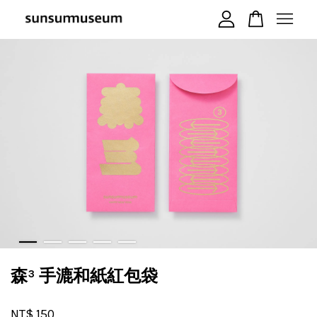
您的購物車目前還是空的。
繼續購物
森³ 手漉和紙紅包袋
NT$ 150