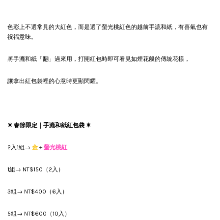
色彩上不選常見的大紅色，而是選了螢光桃紅色的越前手漉和紙，有喜氣也有
祝福意味。
將手漉和紙「翻」過來用，打開紅包時即可看見如煙花般的傳統花樣，
讓拿出紅包袋裡的心意時更顯閃耀。
✷ 春節限定｜手漉和紙紅包袋
✷
2入1組→
金
＋
螢光桃紅
1組→ NT$150（2入）
3組→ NT$400（6入）
5組→ NT$600（10入）