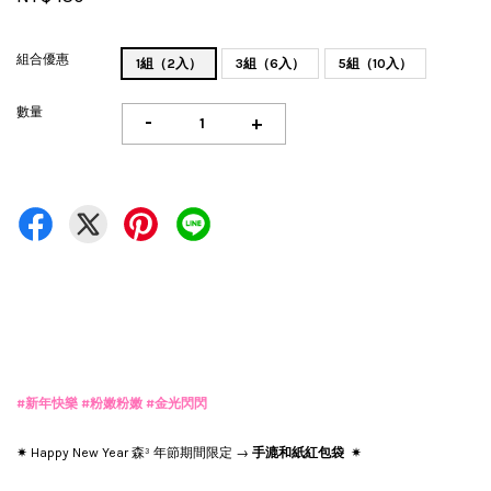
組合優惠
1組（2入）
3組（6入）
5組（10入）
數量
-
+
#新年快樂 #粉嫩粉嫩 #金光閃閃
✷ Happy New Year 森³ 年節期間限定 →
手漉和紙紅包袋
✷