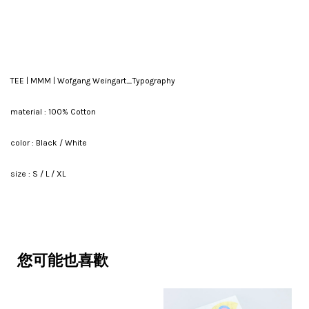
TEE | MMM | Wofgang Weingart_Typography
material : 100% Cotton
color : Black / White
size : S / L / XL
您可能也喜歡