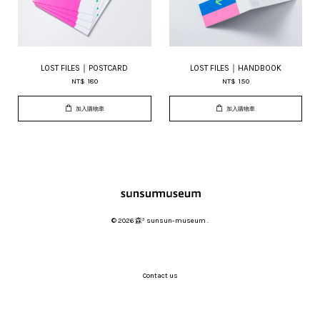
LOST FILES｜POSTCARD
LOST FILES｜HANDBOOK
NT$ 180
NT$ 150
加入購物車
加入購物車
© 2026 森³ sunsun-museum .
Contact us